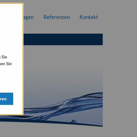
ung
Anlagen
Referenzen
Kontakt
 Sie
en Sie
ren