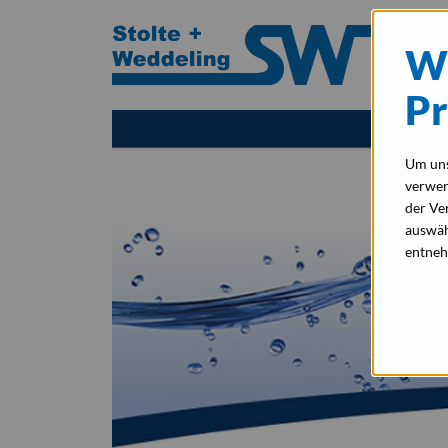
Wi
Pr
Um uns
verwe
der Ve
auswäh
entneh