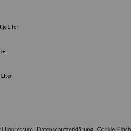
 je Liter
iter
 Liter
t
|
Impressum
|
Datenschutzerklärung
|
Cookie-Einst