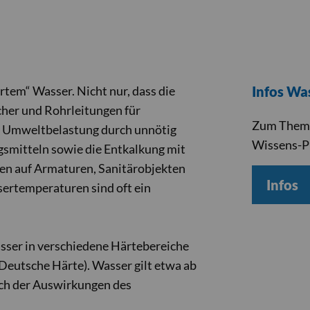
rtem“ Wasser. Nicht nur, dass die
Infos Wa
her und Rohrleitungen für
Zum Thema 
e Umweltbelastung durch unnötig
Wissens-P
smitteln sowie die Entkalkung mit
cken auf Armaturen, Sanitärobjekten
Infos
rtemperaturen sind oft ein
ser in verschiedene Härtebereiche
 Deutsche Härte). Wasser gilt etwa ab
ich der Auswirkungen des