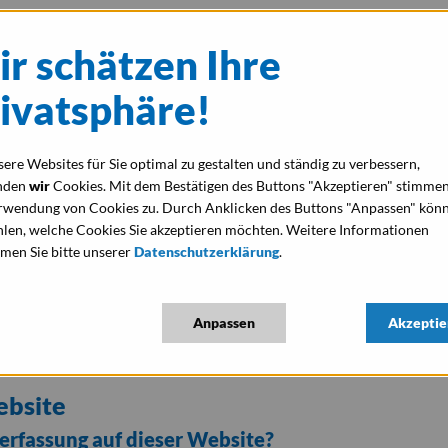
r schätzen Ihre
Home
Über uns
Wasseraufbereit
ivatsphäre!
rklärung
ere Websites für Sie optimal zu gestalten und ständig zu verbessern,
nden
wir
Cookies. Mit dem Bestätigen des Buttons "Akzeptieren" stimmen
 Blick
rwendung von Cookies zu. Durch Anklicken des Buttons "Anpassen" könn
len, welche Cookies Sie akzeptieren möchten. Weitere Informationen
men Sie bitte unserer
Datenschutzerklärung
.
hen Überblick darüber, was mit Ihren personenbezogenen 
Anpassen
Akzeptie
e Daten, mit denen Sie persönlich identifiziert werden k
unter diesem Text aufgeführten Datenschutzerklärung.
ebsite
nerfassung auf dieser Website?