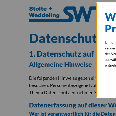
Wi
Pr
Datenschutz­e
Um uns
verwe
1. Datenschutz auf einen
der Ve
auswäh
Allgemeine Hinweise
entneh
Die folgenden Hinweise geben einen einfac
besuchen. Personenbezogene Daten sind all
Thema Datenschutz entnehmen Sie unserer 
Datenerfassung auf dieser W
Wer ist verantwortlich für die Date