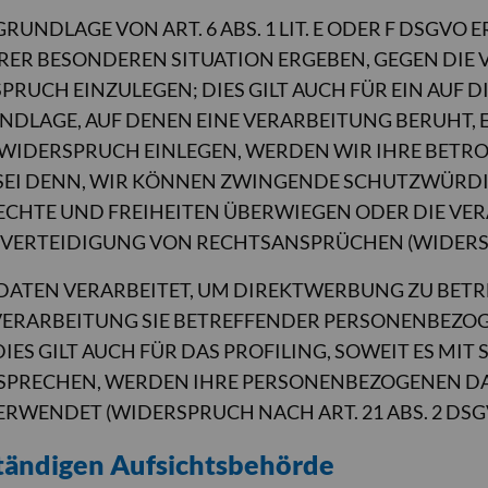
NDLAGE VON ART. 6 ABS. 1 LIT. E ODER F DSGVO E
IHRER BESONDEREN SITUATION ERGEBEN, GEGEN DIE
UCH EINZULEGEN; DIES GILT AUCH FÜR EIN AUF 
UNDLAGE, AUF DENEN EINE VERARBEITUNG BERUHT, 
WIDERSPRUCH EINLEGEN, WERDEN WIR IHRE BET
 SEI DENN, WIR KÖNNEN ZWINGENDE SCHUTZWÜRD
RECHTE UND FREIHEITEN ÜBERWIEGEN ODER DIE VE
ERTEIDIGUNG VON RECHTSANSPRÜCHEN (WIDERSPRU
TEN VERARBEITET, UM DIREKTWERBUNG ZU BETREIB
 VERARBEITUNG SIE BETREFFENDER PERSONENBEZO
ES GILT AUCH FÜR DAS PROFILING, SOWEIT ES MI
RSPRECHEN, WERDEN IHRE PERSONENBEZOGENEN D
WENDET (WIDERSPRUCH NACH ART. 21 ABS. 2 DSG
tändigen Aufsichts­behörde